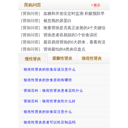
[肾病问答]
血糖和并发症定时监测 积极预防早
[肾病问答]
被忽视的尿蛋白
[肾病问答]
衡量肾病是否真正改善的4个关键信
[肾病问答]
肾病患者容易踩的5个饮食误区
[肾病问答]
最容易得肾病的6大群体，看看有没
[肾病问答]
肾病最怕的4类炎症盘点
紫癜性肾炎
狼疮性肾炎
慢性肾炎
· 慢性肾脏病患者通常需要警惕高钾血症
· 得了过敏性紫癜肾炎的话那怎么治疗
· 狼疮性肾炎的饮食应该注意什么
· 肾炎患者如何避免患上尿毒症呢？
· 吃香椿致老人紫癜肾炎复发，还有哪些“发...
· 狼疮性肾炎的饮食原则有哪些
· 慢性肾小球肾炎能根治吗？
· 吃冬瓜缓解儿童紫癜性肾炎
· 肾病百科：狼疮性肾炎患者忌吃什么
· 哪些慢性肾炎患者不宜怀孕？
· 紫癜性肾炎患者怀孕后会影响病情吗？
· 肾病百科：狼疮性肾炎吃什么好
· 慢性肾炎患者能吃豆类食品吗？
· 肾病百科：紫癜肾炎患者哪些不能吃
· 狼疮性肾炎的饮食应注意什么
· 慢性肾炎患者能吃牛肉吗
· 儿童过敏性紫癜肾炎的调养护理
· 狼疮性肾炎患者可以吃豆制品吗