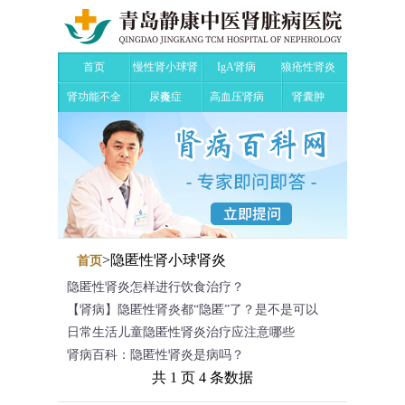
首页
慢性肾小球肾
IgA肾病
狼疮性肾炎
肾功能不全
尿毒症
炎
高血压肾病
肾囊肿
>
隐匿性肾小球肾炎
首页
隐匿性肾炎怎样进行饮食治疗？
【肾病】隐匿性肾炎都“隐匿”了？是不是可以
日常生活儿童隐匿性肾炎治疗应注意哪些
肾病百科：隐匿性肾炎是病吗？
共 1 页 4 条数据