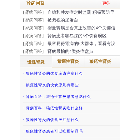
[肾病问答]
血糖和并发症定时监测 积极预防早
[肾病问答]
被忽视的尿蛋白
[肾病问答]
衡量肾病是否真正改善的4个关键信
[肾病问答]
肾病患者容易踩的5个饮食误区
[肾病问答]
最容易得肾病的6大群体，看看有没
[肾病问答]
肾病最怕的4类炎症盘点
紫癜性肾炎
狼疮性肾炎
慢性肾炎
· 慢性肾脏病患者通常需要警惕高钾血症
· 得了过敏性紫癜肾炎的话那怎么治疗
· 狼疮性肾炎的饮食应该注意什么
· 肾炎患者如何避免患上尿毒症呢？
· 吃香椿致老人紫癜肾炎复发，还有哪些“发...
· 狼疮性肾炎的饮食原则有哪些
· 慢性肾小球肾炎能根治吗？
· 吃冬瓜缓解儿童紫癜性肾炎
· 肾病百科：狼疮性肾炎患者忌吃什么
· 哪些慢性肾炎患者不宜怀孕？
· 紫癜性肾炎患者怀孕后会影响病情吗？
· 肾病百科：狼疮性肾炎吃什么好
· 慢性肾炎患者能吃豆类食品吗？
· 肾病百科：紫癜肾炎患者哪些不能吃
· 狼疮性肾炎的饮食应注意什么
· 慢性肾炎患者能吃牛肉吗
· 儿童过敏性紫癜肾炎的调养护理
· 狼疮性肾炎患者可以吃豆制品吗